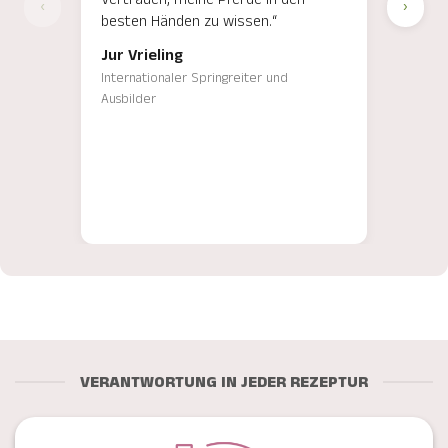
‹
›
besten Händen zu wissen.“
Ergeb
Jur Vrieling
Luis
Internationaler Springreiter und
Intern
Ausbilder
und Au
VERANTWORTUNG IN JEDER REZEPTUR