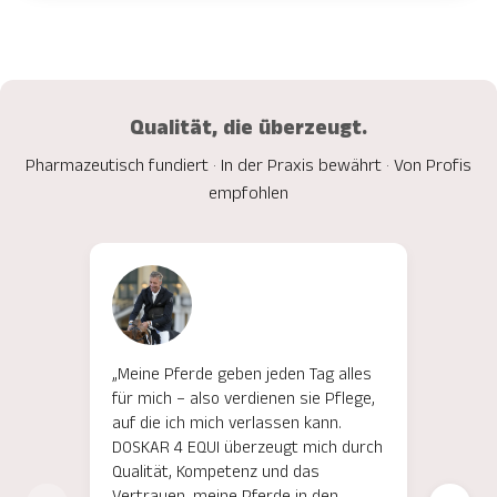
Qualität, die überzeugt.
Pharmazeutisch fundiert · In der Praxis bewährt · Von Profis
empfohlen
„Meine Pferde geben jeden Tag alles
"Für 
für mich – also verdienen sie Pflege,
meine
auf die ich mich verlassen kann.
EQUI 
DOSKAR 4 EQUI überzeugt mich durch
Unter
Qualität, Kompetenz und das
überz
Vertrauen, meine Pferde in den
Inhal