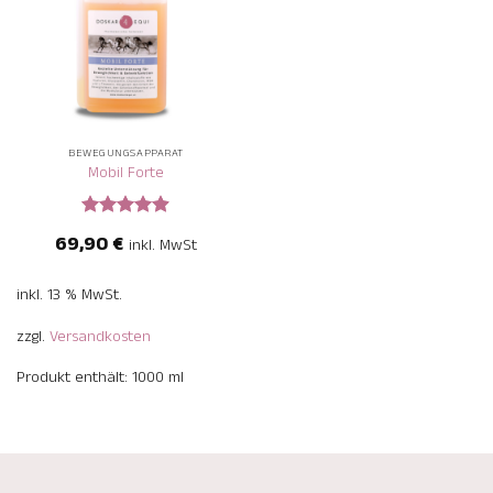
BEWEGUNGSAPPARAT
Mobil Forte
Bewertet
69,90
€
inkl. MwSt
mit
4.88
von 5
inkl. 13 % MwSt.
zzgl.
Versandkosten
Produkt enthält: 1000
ml