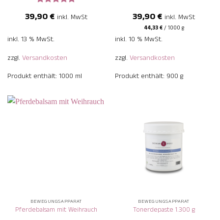
Bewertet
39,90
€
39,90
€
inkl. MwSt
inkl. MwSt
mit
5
von
5
44,33
€
/
1000
g
inkl. 13 % MwSt.
inkl. 10 % MwSt.
zzgl.
Versandkosten
zzgl.
Versandkosten
Produkt enthält: 1000
ml
Produkt enthält: 900
g
BEWEGUNGSAPPARAT
BEWEGUNGSAPPARAT
Pferdebalsam mit Weihrauch
Tonerdepaste 1.300 g