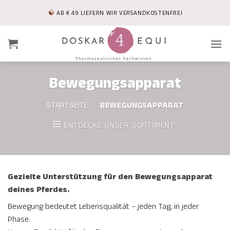
Zum
AB € 49 LIEFERN WIR VERSANDKOSTENFREI
Inhalt
springen
Bewegungsapparat
STARTSEITE
/
BEWEGUNGSAPPARAT
ENTDECKE UNSER SORTIMENT
Gezielte Unterstützung für den Bewegungsapparat
deines Pferdes.
Bewegung bedeutet Lebensqualität – jeden Tag, in jeder
Phase.