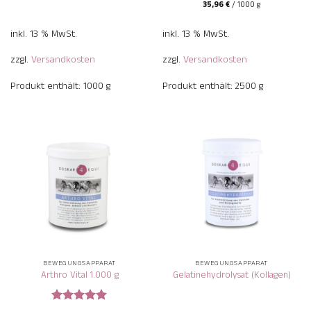
5
5
35,96
€
/
1000
g
inkl. 13 % MwSt.
inkl. 13 % MwSt.
zzgl.
Versandkosten
zzgl.
Versandkosten
Produkt enthält: 1000
g
Produkt enthält: 2500
g
BEWEGUNGSAPPARAT
BEWEGUNGSAPPARAT
Arthro Vital 1.000 g
Gelatinehydrolysat (Kollagen)