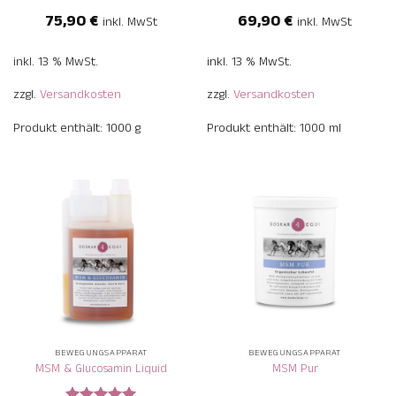
Bewertet
Bewertet
75,90
€
69,90
€
inkl. MwSt
inkl. MwSt
mit
5
von
mit
4.88
5
von 5
inkl. 13 % MwSt.
inkl. 13 % MwSt.
zzgl.
Versandkosten
zzgl.
Versandkosten
Produkt enthält: 1000
g
Produkt enthält: 1000
ml
BEWEGUNGSAPPARAT
BEWEGUNGSAPPARAT
MSM & Glucosamin Liquid
MSM Pur