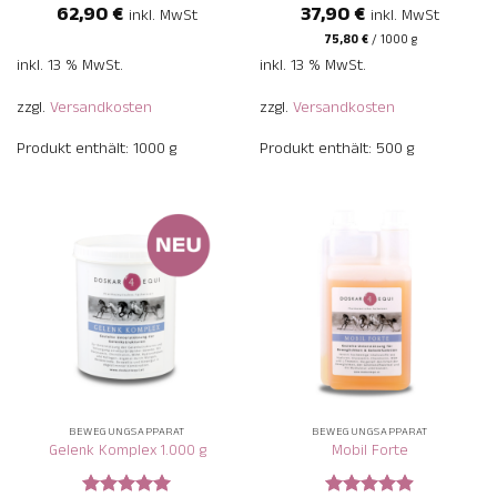
Bewertet
62,90
€
37,90
€
inkl. MwSt
inkl. MwSt
mit
5
von
5
75,80
€
/
1000
g
inkl. 13 % MwSt.
inkl. 13 % MwSt.
zzgl.
Versandkosten
zzgl.
Versandkosten
Produkt enthält: 1000
g
Produkt enthält: 500
g
BEWEGUNGSAPPARAT
BEWEGUNGSAPPARAT
Gelenk Komplex 1.000 g
Mobil Forte