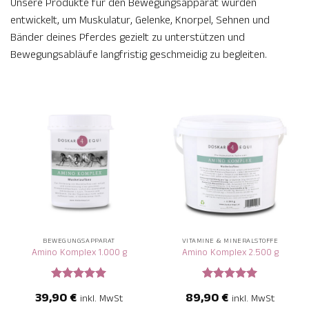
Unsere Produkte für den Bewegungsapparat wurden
entwickelt, um Muskulatur, Gelenke, Knorpel, Sehnen und
Bänder deines Pferdes gezielt zu unterstützen und
Bewegungsabläufe langfristig geschmeidig zu begleiten.
BEWEGUNGSAPPARAT
VITAMINE & MINERALSTOFFE
Amino Komplex 1.000 g
Amino Komplex 2.500 g
Bewertet
Bewertet
39,90
€
89,90
€
inkl. MwSt
inkl. MwSt
mit
5
von
mit
5
von