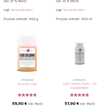
inkl. 20 % MwSt.
inkl. 20 % MwSt.
zzgl.
Versandkosten
zzgl.
Versandkosten
Produkt enthält: 1000
g
Produkt enthält: 1000
ml
ATEMWEGE
ATEMWEGE
Sulfo Immun Forte – 30
Broncho Vital
Kautabletten
Bewertet
Bewertet
59,90
€
57,90
€
inkl. MwSt
inkl. MwSt
mit
5
von
mit
5
von