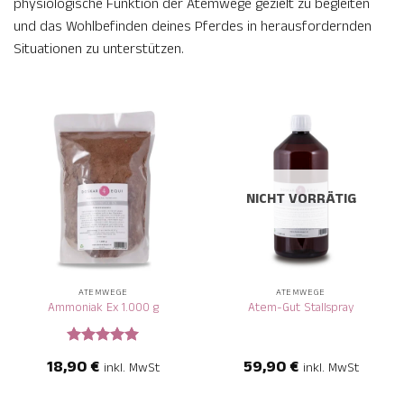
physiologische Funktion der Atemwege gezielt zu begleiten
und das Wohlbefinden deines Pferdes in herausfordernden
Situationen zu unterstützen.
NICHT VORRÄTIG
ATEMWEGE
ATEMWEGE
Ammoniak Ex 1.000 g
Atem-Gut Stallspray
Bewertet
18,90
€
59,90
€
inkl. MwSt
inkl. MwSt
mit
5
von
5