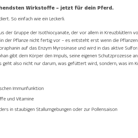
hendsten Wirkstoffe – jetzt für dein Pferd.
ert. So einfach wie ein Leckerli.
 aus der Gruppe der Isothiocyanate, der vor allem in Kreuzblütlern
in der Pflanze nicht fertig vor – es entsteht erst wenn die Pflanzen
Glucoraphanin auf das Enzym Myrosinase und wird in das aktive Sul
aphan gibt dem Körper den Impuls, seine eigenen Schutzprozesse a
 geht also nicht nur darum, was gefüttert wird, sondern, was im K
gischen Immunfunktion
offe und Vitamine
ers in staubigen Stallumgebungen oder zur Pollensaison