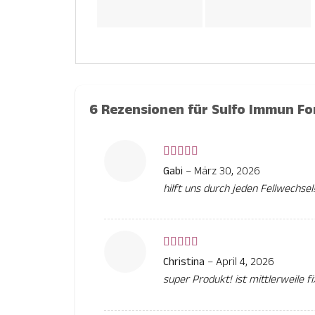
6 Rezensionen für
Sulfo Immun Fo
Bewertet
Gabi
–
März 30, 2026
mit
5
von 5
hilft uns durch jeden Fellwechsel
Bewertet
Christina
–
April 4, 2026
mit
5
von 5
super Produkt! ist mittlerweile f