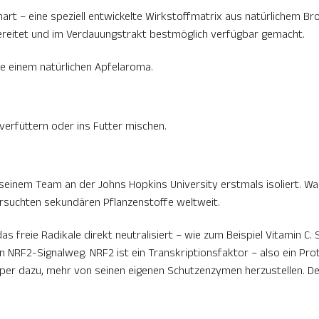
t – eine speziell entwickelte Wirkstoffmatrix aus natürlichem Bro
ereitet und im Verdauungstrakt bestmöglich verfügbar gemacht.
ie einem natürlichen Apfelaroma.
 verfüttern oder ins Futter mischen.
seinem Team an der Johns Hopkins University erstmals isoliert. Wa
ersuchten sekundären Pflanzenstoffe weltweit.
as freie Radikale direkt neutralisiert – wie zum Beispiel Vitamin C. 
NRF2-Signalweg. NRF2 ist ein Transkriptionsfaktor – also ein Prote
per dazu, mehr von seinen eigenen Schutzenzymen herzustellen. Der