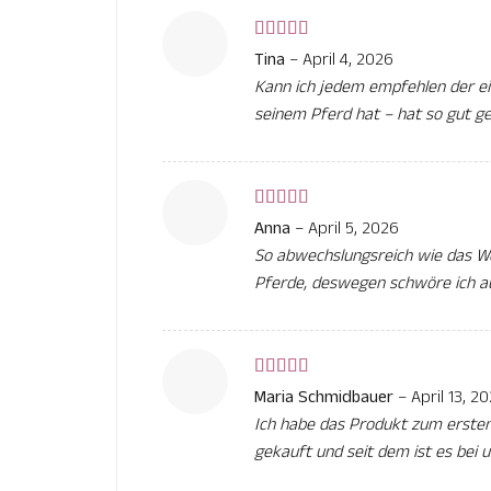
Bewertet
Tina
–
April 4, 2026
mit
5
von 5
Kann ich jedem empfehlen der e
seinem Pferd hat – hat so gut ge
Bewertet
Anna
–
April 5, 2026
mit
5
von 5
So abwechslungsreich wie das We
Pferde, deswegen schwöre ich a
Bewertet
Maria Schmidbauer
–
April 13, 2
mit
5
von 5
Ich habe das Produkt zum erste
gekauft und seit dem ist es bei