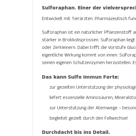
Sulforaphan. Einer der vielversprec
Entwickelt mit Tierärzten. Pharmazeutisch fundi
Sulforaphan ist ein natürlicher Pflanzenstoff
stärker in Brokkolisprossen. Sulforaphan liegt 
oder Zerkleinern. Dabei trifft die Vorstufe 
eigentliche Wirkung kommt von innen. Sulfor
seinen eigenen Schutzenzymen herzustellen. Es
Das kann Sulfo Immun Forte:
zur gezielten Unterstützung der physiolo
liefert essenzielle Aminosäuren, Mineralst
zur Unterstützung der Atemwege – besond
begleitet gezielt durch den Fellwechsel
Durchdacht bis ins Detail.