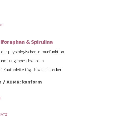
en
lforaphan & Spirulina
ng der physiologischen Immunfunktion
 und Lungenbeschwerden
 Kautablette täglich wie ein Leckerli
rm / ADMR: konform