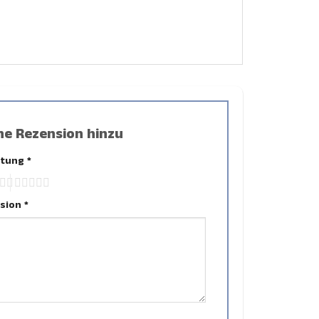
ne Rezension hinzu
rtung
*
nsion
*