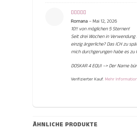
Bewertet
Romana
–
Mai 12, 2026
mit
5
von 5
10!! von möglichen 5 Sternen!
Seit drei Wochen in Verwendun
einzig ärgerliche? Das ICH zu spät
mich durchgerungen habe es zu 
DOSKAR 4 EQUI –> Der Name bürg
Verifizierter Kauf.
Mehr Informatio
ÄHNLICHE PRODUKTE