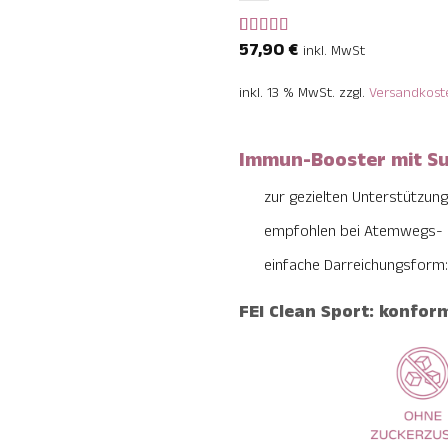
57,90
€
Bewertet
6
inkl. MwSt
mit
5
von 5,
basierend
inkl. 13 % MwSt.
zzgl.
Versandkost
auf
Kundenbewertungen
Immun-Booster mit Su
zur gezielten Unterstützu
empfohlen bei Atemwegs-
einfache Darreichungsform: 1
FEI Clean Sport: konfo