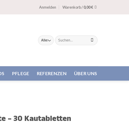
Anmelden
Warenkorb /
0,00
€
Suche
nach:
DS
PFLEGE
REFERENZEN
ÜBER UNS
e – 30 Kautabletten