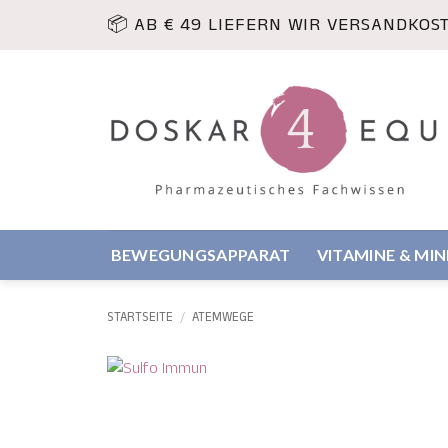
Zum
📦 AB € 49 LIEFERN WIR VERSANDKOS
Inhalt
springen
BEWEGUNGSAPPARAT
VITAMINE & MI
STARTSEITE
/
ATEMWEGE