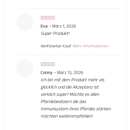
Bewertet
Eva
–
März 1, 2026
mit
5
von 5
Super Produkt!
Verifizierter Kauf.
Mehr Informationen
Bewertet
Conny
–
März 13, 2026
mit
5
von 5
Ich bin mit dem Produkt mehr als
glücklich und die Akzeptanz ist
wirklich super! Möchte es allen
Pferdebesitzern die das
Immunsystem ihres Pferdes stärken
möchten weiterempfehlen!