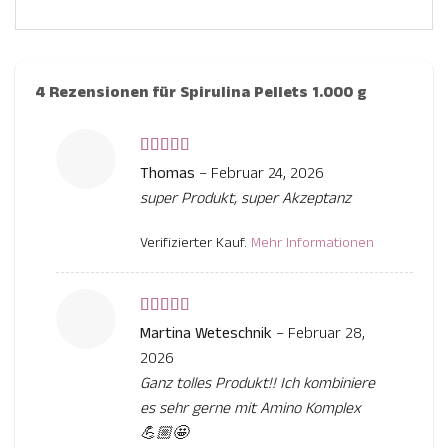
4 Rezensionen für
Spirulina Pellets 1.000 g
Bewertet
Thomas
–
Februar 24, 2026
mit
5
von 5
super Produkt, super Akzeptanz
Verifizierter Kauf.
Mehr Informationen
Bewertet
Martina Weteschnik
–
Februar 28,
mit
5
von 5
2026
Ganz tolles Produkt!! Ich kombiniere
es sehr gerne mit Amino Komplex
💪🏼🤩