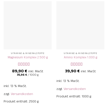
VITAMINE & MINERALSTOFFE
VITAMINE & MINERALSTOFFE
Magnesium Komplex 2.500 g
Amino Komplex 1.000 g
89,90
Bewertet
€
39,90
Bewertet
€
inkl. MwSt
inkl. MwSt
mit
5
von 5
mit
5
von 5
35,96
€
/
1000
g
inkl. 13 % MwSt.
inkl. 13 % MwSt.
zzgl.
Versandkosten
zzgl.
Versandkosten
Produkt enthält: 1000
g
Produkt enthält: 2500
g