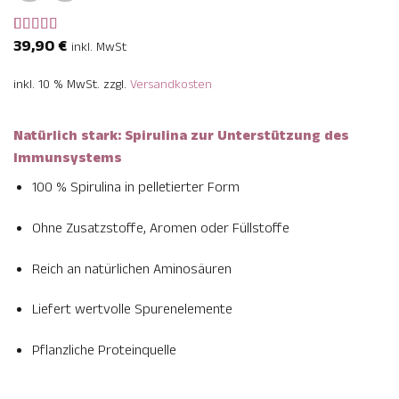
39,90
€
Bewertet
4
inkl. MwSt
mit
5
von 5,
basierend
inkl. 10 % MwSt.
zzgl.
Versandkosten
auf
Kundenbewertungen
Natürlich stark: Spirulina zur Unterstützung des
Immunsystems
100 % Spirulina in pelletierter Form
Ohne Zusatzstoffe, Aromen oder Füllstoffe
Reich an natürlichen Aminosäuren
Liefert wertvolle Spurenelemente
Pflanzliche Proteinquelle