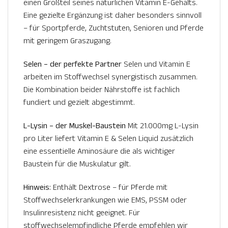
einen Großteil seines natürlichen Vitamin E-Gehalts.
Eine gezielte Ergänzung ist daher besonders sinnvoll
– für Sportpferde, Zuchtstuten, Senioren und Pferde
mit geringem Graszugang.
Selen – der perfekte Partner
Selen und Vitamin E
arbeiten im Stoffwechsel synergistisch zusammen.
Die Kombination beider Nährstoffe ist fachlich
fundiert und gezielt abgestimmt.
L-Lysin – der Muskel-Baustein
Mit 21.000mg L-Lysin
pro Liter liefert Vitamin E & Selen Liquid zusätzlich
eine essentielle Aminosäure die als wichtiger
Baustein für die Muskulatur gilt.
Hinweis:
Enthält Dextrose – für Pferde mit
Stoffwechselerkrankungen wie EMS, PSSM oder
Insulinresistenz nicht geeignet. Für
stoffwechselempfindliche Pferde empfehlen wir