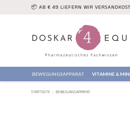
Zum
📦 AB € 49 LIEFERN WIR VERSANDKOS
Inhalt
springen
BEWEGUNGSAPPARAT
VITAMINE & MI
STARTSEITE
/
BEWEGUNGSAPPARAT