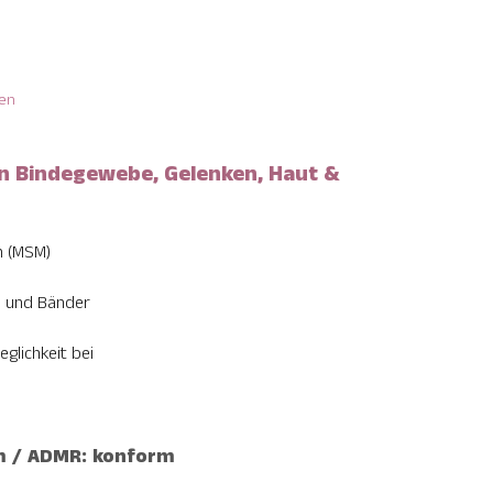
en
n Bindegewebe, Gelenken, Haut &
n (MSM)
n und Bänder
glichkeit bei
rm / ADMR: konform