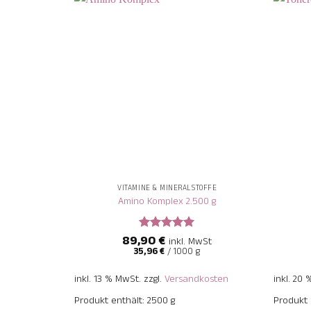
+
+
VITAMINE & MINERALSTOFFE
Amino Komplex 2.500 g
89,90
€
Bewertet
inkl. MwSt
mit
5
von
35,96
€
/
1000
g
5
inkl. 13 % MwSt.
zzgl.
Versandkosten
inkl. 20
Produkt enthält: 2500
g
Produkt 