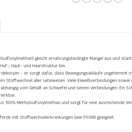
lsulfonylmethan) gleicht ernährungsbedingte Mängel aus und stärk
Huf-, Haut- und Haarstruktur bei.
rdekörper – er sorgt dafür, dass Bewegungsabläufe ungehemmt mögl
 im Stoffwechsel aller Lebewesen. Viele Eiweißverbindungen sowie d
r abhängig vom Gehalt an Schwefel und seinen Verbindungen. Ein Sc
merkbar.
us 100% Methylsulfonylmethan und sorgt für eine ausreichende Ve
 Pferde mit Stoffwechselerkrankungen (wie PSSM) geeignet.