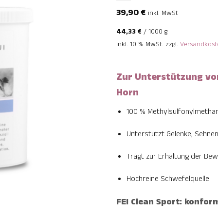
39,90
€
inkl. MwSt
44,33
€
/
1000
g
inkl. 10 % MwSt.
zzgl.
Versandkost
Zur Unterstützung vo
Horn
100 % Methylsulfonylmetha
Unterstützt Gelenke, Sehne
Trägt zur Erhaltung der Bewe
Hochreine Schwefelquelle
FEI Clean Sport: konfo