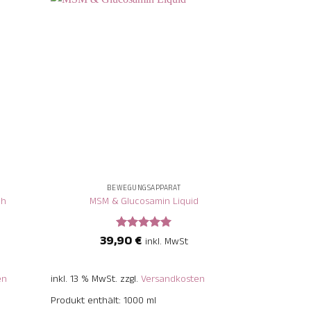
+
+
BEWEGUNGSAPPARAT
ch
MSM & Glucosamin Liquid
Gel
39,90
€
7
Bewertet
inkl. MwSt
mit
5
von
5
en
inkl. 13 % MwSt.
zzgl.
Versandkosten
inkl. 13 % MwS
Produkt enthält: 1000
ml
Produkt enthä