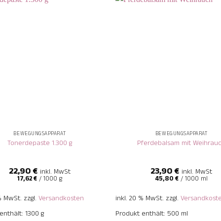
+
BEWEGUNGSAPPARAT
BEWEGUNGSAPPARAT
Tonerdepaste 1.300 g
Pferdebalsam mit Weihrau
22,90
€
23,90
€
inkl. MwSt
inkl. MwSt
17,62
€
/
1000
g
45,80
€
/
1000
ml
 % MwSt.
zzgl.
Versandkosten
inkl. 20 % MwSt.
zzgl.
Versandkost
enthält: 1300
g
Produkt enthält: 500
ml