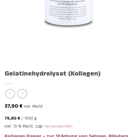
Gelatinehydrolysat (Kollagen)
37,90
€
inkl. MwSt
75,80
€
/
1000
g
inkl. 13 % MwSt.
zzgl.
Versandkosten
Kollagen Power – zur Stärkung von Sehnen, Bändern