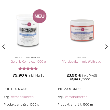
BEWEGUNGSAPPARAT
PFLEGE
Gelenk Komplex 1.000 g
Pferdebalsam mit Weihrauch
75,90
€
23,90
€
Bewertet
inkl. MwSt
inkl. MwSt
mit
5
von
45,80
€
/
1000
ml
5
inkl. 13 % MwSt.
inkl. 20 % MwSt.
zzgl.
Versandkosten
zzgl.
Versandkosten
Produkt enthält: 1000
g
Produkt enthält: 500
ml