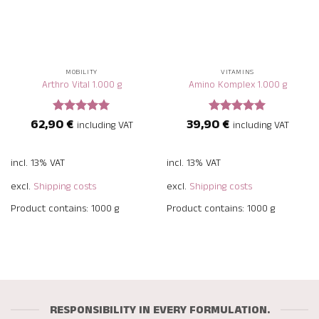
MOBILITY
VITAMINS
Arthro Vital 1.000 g
Amino Komplex 1.000 g
62,90
€
39,90
€
Rated
5
Rated
5
including VAT
including VAT
out of 5
out of 5
incl. 13% VAT
incl. 13% VAT
excl.
Shipping costs
excl.
Shipping costs
Product contains: 1000
g
Product contains: 1000
g
RESPONSIBILITY IN EVERY FORMULATION.