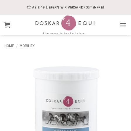
Skip
📦 AB € 49 LIEFERN WIR VERSANDKOSTENFREI
to
content
HOME
/
MOBILITY