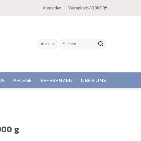
Anmelden
Warenkorb /
0,00
€
Suche
nach:
DS
PFLEGE
REFERENZEN
ÜBER UNS
000 g