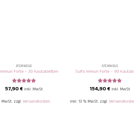
+
ATEMWEGE
ATEMWEGE
 Immun Forte – 30 Kautabletten
Sulfo Immun Forte – 90 Kautab
57,90
€
154,90
€
Bewertet
Bewertet
inkl. MwSt
inkl. MwSt
mit
5
von
mit
5
von
5
5
 % MwSt.
zzgl.
Versandkosten
inkl. 13 % MwSt.
zzgl.
Versandkost