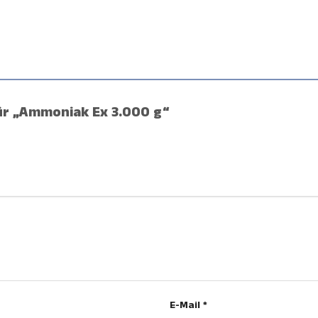
für „Ammoniak Ex 3.000 g“
E-Mail
*