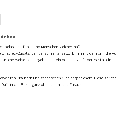
erdebox
ch belasten Pferde und Menschen gleichermaßen.
 Einstreu-Zusatz, der genau hier ansetzt: Er nimmt dem Urin die A
türliche Weise. Das Ergebnis ist ein deutlich gesünderes Stallklim
ewählten Kräutern und ätherischen Ölen angereichert. Diese sorgen 
 Duft in der Box – ganz ohne chemische Zusätze.