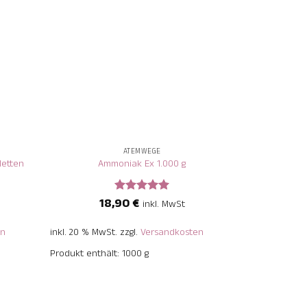
+
+
ATEMWEGE
letten
Ammoniak Ex 1.000 g
18,90
€
5
Bewertet
inkl. MwSt
mit
5
von
5
en
inkl. 20 % MwSt.
zzgl.
Versandkosten
inkl. 13 % MwS
Produkt enthält: 1000
g
Produkt enthä