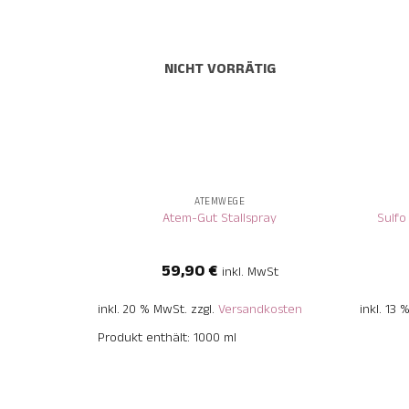
NICHT VORRÄTIG
+
+
ATEMWEGE
Atem-Gut Stallspray
Sulfo
59,90
€
inkl. MwSt
inkl. 20 % MwSt.
zzgl.
Versandkosten
inkl. 13
Produkt enthält: 1000
ml