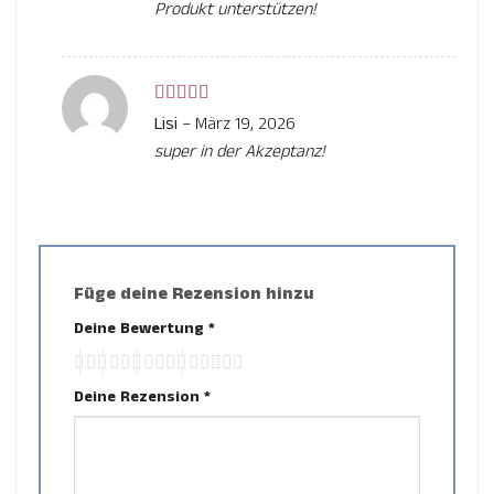
Produkt unterstützen!
Bewertet
Lisi
–
März 19, 2026
mit
5
von 5
super in der Akzeptanz!
Füge deine Rezension hinzu
Deine Bewertung
*
Deine Rezension
*