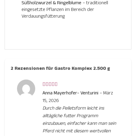
Süßholzwurzel & Ringelblume
– traditionell
eingesetzte Pflanzen im Bereich der
Verdauungsfütterung
2 Rezensionen für
Gastro Komplex 2.500 g
Bewertet
Anna Mayerhofer- Venturini
–
März
mit
5
von 5
15, 2026
Durch die Pelletsform leicht ins
alltägliche futter Programm
einzubauen, einfacher kann man sein
Pferd nicht mit diesem wertvollen