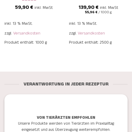
59,90
Bewertet
€
139,90
€
inkl. MwSt
inkl. MwSt
mit
5
von 5
55,96
€
/
1000
g
inkl. 13 % MwSt.
inkl. 13 % MwSt.
zzgl.
Versandkosten
zzgl.
Versandkosten
Produkt enthält: 1000
g
Produkt enthält: 2500
g
VERANTWORTUNG IN JEDER REZEPTUR
VON TIERÄRZTEN EMPFOHLEN
Unsere Produkte werden von Tierärzten im Praxisalltag
eingesetzt und aus Überzeugung weiterempfohlen.