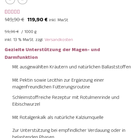
Ursprünglicher
Aktueller
149,90
€
119,90
€
Bewertet
2
inkl. MwSt
Preis
Preis
mit
5
von 5,
basierend
war:
ist:
59,96
€
/
1000
g
auf
149,90 €
119,90 €.
Kundenbewertungen
inkl. 13 % MwSt.
zzgl.
Versandkosten
Gezielte Unterstützung der Magen- und
Darmfunktion
Mit ausgewählten Kräutern und natürlichen Ballaststoffen
Mit Pektin sowie Lecithin zur Ergänzung einer
magenfreundlichen Fütterungsroutine
Schleimstoffreiche Rezeptur mit Rotulmenrinde und
Eibischwurzel
Mit Rotalgenkalk als natürliche Kalziumquelle
Zur Unterstützung bei empfindlicher Verdauung oder in
belastenden Phasen