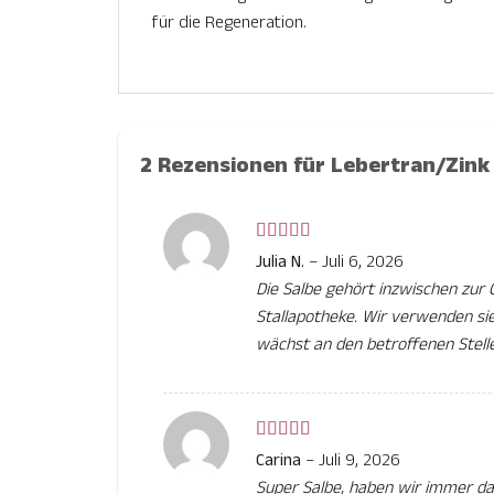
für die Regeneration.
2 Rezensionen für
Lebertran/Zink
Bewertet
Julia N.
–
Juli 6, 2026
mit
5
von 5
Die Salbe gehört inzwischen zur
Stallapotheke. Wir verwenden sie
wächst an den betroffenen Stell
Bewertet
Carina
–
Juli 9, 2026
mit
5
von 5
Super Salbe, haben wir immer da