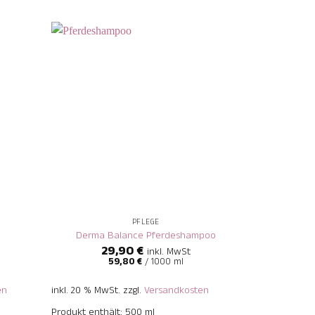
+
+
PFLEGE
Derma Balance Pferdeshampoo
Glanz
29,90
€
2
inkl. MwSt
59,80
€
/
1000
ml
en
inkl. 20 % MwSt.
zzgl.
Versandkosten
inkl. 20 % MwS
Produkt enthält: 500
ml
Produkt enthä