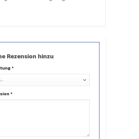
ne Rezension hinzu
rtung
*
nsion
*