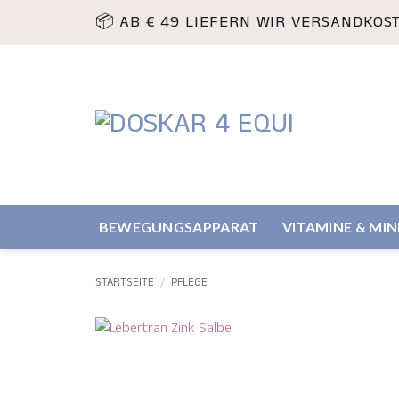
Zum
📦 AB € 49 LIEFERN WIR VERSANDKOS
Inhalt
springen
BEWEGUNGSAPPARAT
VITAMINE & MI
STARTSEITE
/
PFLEGE