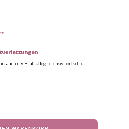
ten
utverletzungen
neration der Haut, pflegt intensiv und schützt
enge
 DEN WARENKORB