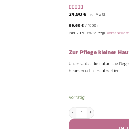
24,90
€
Bewertet
2
inkl. MwSt
mit
5
von 5,
basierend
99,60
€
/
1000
ml
auf
Kundenbewertungen
inkl. 20 % MwSt.
zzgl.
Versandkos
Zur Pflege kleiner Ha
Unterstützt die natürliche Rege
beanspruchte Hautpartien.
Vorrätig
Lebertran/Zink Hautsalbe M
IN