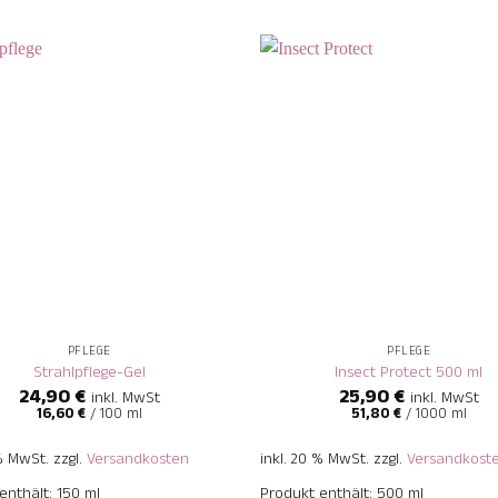
+
PFLEGE
PFLEGE
Strahlpflege-Gel
Insect Protect 500 ml
24,90
€
25,90
€
inkl. MwSt
inkl. MwSt
16,60
€
/
100
ml
51,80
€
/
1000
ml
 % MwSt.
zzgl.
Versandkosten
inkl. 20 % MwSt.
zzgl.
Versandkost
enthält: 150
ml
Produkt enthält: 500
ml