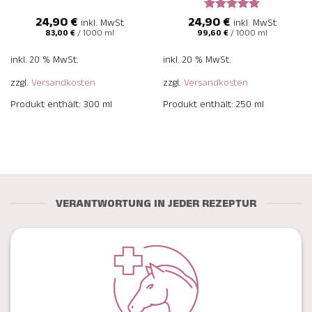
24,90
€
24,90
€
Bewertet
inkl. MwSt
inkl. MwSt
mit
5
von
83,00
€
/
1000
ml
99,60
€
/
1000
ml
5
inkl. 20 % MwSt.
inkl. 20 % MwSt.
zzgl.
Versandkosten
zzgl.
Versandkosten
Produkt enthält: 300
ml
Produkt enthält: 250
ml
VERANTWORTUNG IN JEDER REZEPTUR