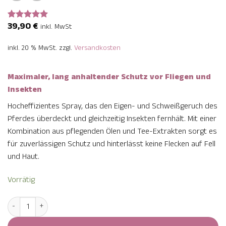
39,90
€
Bewertet
1
inkl. MwSt
mit
5
von
5, basierend
inkl. 20 % MwSt.
zzgl.
Versandkosten
auf
Kundenbewertung
Maximaler, lang anhaltender Schutz vor Fliegen und
Insekten
Hocheffizientes Spray, das den Eigen- und Schweißgeruch des
Pferdes überdeckt und gleichzeitig Insekten fernhält. Mit einer
Kombination aus pflegenden Ölen und Tee-Extrakten sorgt es
für zuverlässigen Schutz und hinterlässt keine Flecken auf Fell
und Haut.
Vorrätig
Pferde Deo I.C. Insektenschutz 1.000 ml Menge