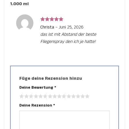
1.000 ml
Bewertet
Christa
–
Juni 25, 2026
mit
5
von
das ist mit Abstand der beste
5
Fliegenspray den ich je hatte!
Füge deine Rezension hinzu
Deine Bewertung
*
Deine Rezension
*