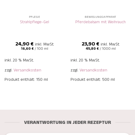
PFLEGE
BEWEGUNGSAPPARAT
Strahlpflege-Gel
Pferdebalsam mit Weihrauch
24,90
€
23,90
€
inkl. MwSt
inkl. MwSt
16,60
€
/
100
ml
45,80
€
/
1000
ml
inkl. 20 % MwSt.
inkl. 20 % MwSt.
zzgl.
Versandkosten
zzgl.
Versandkosten
Produkt enthält: 150
ml
Produkt enthält: 500
ml
VERANTWORTUNG IN JEDER REZEPTUR