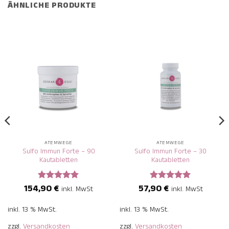
ÄHNLICHE PRODUKTE
ATEMWEGE
ATEMWEGE
Sulfo Immun Forte – 90
Sulfo Immun Forte – 30
Kautabletten
Kautabletten
154,90
€
57,90
€
Bewertet
Bewertet
inkl. MwSt
inkl. MwSt
mit
5
von
mit
5
von
5
5
inkl. 13 % MwSt.
inkl. 13 % MwSt.
zzgl.
Versandkosten
zzgl.
Versandkosten